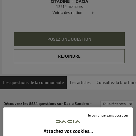
CITADINE
DACIA
12214
membres
Voir la description
Dacia Sandero - La berline moderne et attractive
POSEZ UNE QUESTION
REJOINDRE
Les questions de la communauté
Les articles
Consultez la brochur
Découvrez les 8684 questions sur Dacia Sandero -
Citadine - DACIA
Je continue sans accepter
cmoidan
Attachez vos cookies…
22
likes