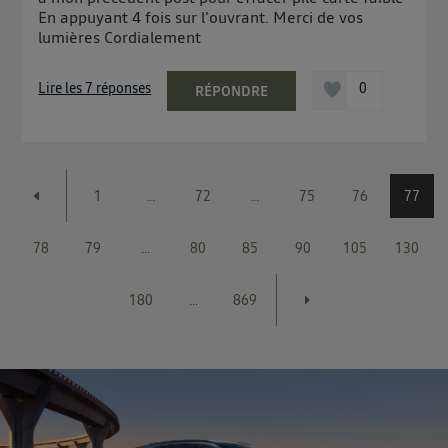
En appuyant 4 fois sur l'ouvrant. Merci de vos
lumières Cordialement
Lire les 7 réponses
0
RÉPONDRE
1
...
72
...
75
76
77
78
79
...
80
85
90
105
130
180
...
869