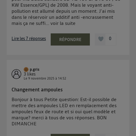
contrôle.
KW Essence/GPL) de 2008. Mais le voyant anti-
Elle utilise un identifiant créé par votre opérateur
pollution est allumé depuis un moment. J'ai mis
dans le réservoir un additif anti -encrassement
télécom basé sur votre adresse IP et une référence
mais ça ne suffi...
voir la suite
de votre contrat internet (ex : votre numéro de
téléphone).
Lire les 7 réponses
0
L'identifiant est associé à votre connexion internet.
RÉPONDRE
Ainsi, toutes les personnes utilisant la même
connexion et ayant consenties se verront attribuer le
même identifiant. En général :
Pour une
connexion foyer
(ex : Wi-Fi), la personnalisation sera basée
p.gris
sur la navigation des membres du foyer ayant consentis.
3
likes
Pour une
connexion mobile
, la personnalisation sera basée
Le
9 novembre 2025
à
14:52
uniquement sur la navigation de l'utilisateur du mobile.
Vous pouvez à tout moment retirer ce consentement
Changement ampoules
sur
le portail d’Utiq
("
") ou via la page
Bonjour à tous Petite question: Est-il possible de
« gérer Utiq » en bas de ce site. Pour plus
mettre des ampoules LED en remplacement des
ampoules feux de route et si oui quel modèle et
d'informations, veuillez consulter
la Politique
marque? merci à tous de vos réponses. BON
d'information sur les données personnelles
DIMANCHE
d'Utiq
.