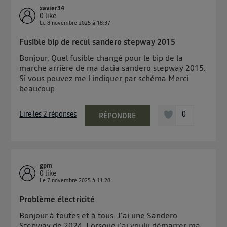
xavier34
0
like
Le
8 novembre 2025
à
18:37
Fusible bip de recul sandero stepway 2015
Bonjour, Quel fusible changé pour le bip de la
marche arrière de ma dacia sandero stepway 2015.
Si vous pouvez me l indiquer par schéma Merci
beaucoup
Lire les 2 réponses
0
RÉPONDRE
gpm
0
like
Le
7 novembre 2025
à
11:28
Problème électricité
Bonjour à toutes et à tous. J'ai une Sandero
Stepway de 2024. Lorsque j'ai voulu démarrer ma