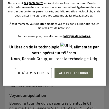
Le
10 novembre 2025
à
09:45
Notre site et
ses partenaires
utilisent des cookies pour mesurer l'audience
et la performance du site. Les cookies nous permettent également de vous
configurer my safety
montrer des contenus personnalisés, publicitaires et/ou géolocalisés, et de
vous laisser interagir avec nos contenus via les réseaux sociaux.
Bonjour a toutes et tous je possède une sandero
extrème 2025 es ce que une personne sympa
À tout moment, vous pourrez modifier vos choix dans la rubrique "Gérer
pourrait me detailler les manip pour configurer les
mes cookies" de notre site.
aides a la conduites a mettre sur on ou off avec le
Pour en savoir plus, consultez notre
politique des cookies.
bouton my safety afin de garder que les aides qui
me convienn...
voir la suite
Utilisation de la technologie
, alimentée par
votre opérateur télécom
Lire les 3 réponses
0
RÉPONDRE
Nous, Renault Group, utilisons la technologie Utiq
pour nos activités digitales (telles que décrites dans
cette notice de consentement) et liées à votre
JE GÈRE MES COOKIES
J'ACCEPTE LES COOKIES
navigation sur
nos site(s)
(seulement si vous utilisez
Cocoriesling68
une connexion internet fournie par
un opérateur
0
like
Le
9 novembre 2025
à
20:53
télécom participant
et que vous consentez sur
chaque site).
Voyant antipollution
La technologie Utiq a été conçue pour la protection
Bonjour à tous, Je dois passer très bientôt le CT
de vos données personnelles en vous offrant choix et
pour ma Dacia Sandero SD 1.2 16V LPG 75 CV / 55