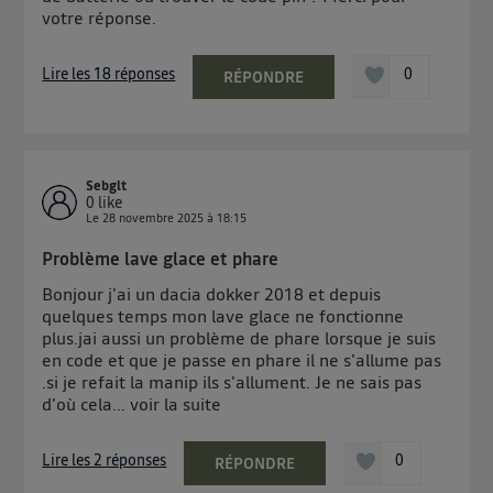
contrôle.
votre réponse.
Elle utilise un identifiant créé par votre opérateur
télécom basé sur votre adresse IP et une référence
Lire les 18 réponses
0
RÉPONDRE
de votre contrat internet (ex : votre numéro de
téléphone).
L'identifiant est associé à votre connexion internet.
Ainsi, toutes les personnes utilisant la même
connexion et ayant consenties se verront attribuer le
Sebglt
0
like
même identifiant. En général :
Le
28 novembre 2025
à
18:15
Pour une
connexion foyer
(ex : Wi-Fi), la personnalisation sera basée
sur la navigation des membres du foyer ayant consentis.
Problème lave glace et phare
Pour une
connexion mobile
, la personnalisation sera basée
Bonjour j'ai un dacia dokker 2018 et depuis
uniquement sur la navigation de l'utilisateur du mobile.
Vous pouvez à tout moment retirer ce consentement
quelques temps mon lave glace ne fonctionne
plus.jai aussi un problème de phare lorsque je suis
sur
le portail d’Utiq
("
") ou via la page
en code et que je passe en phare il ne s'allume pas
« gérer Utiq » en bas de ce site. Pour plus
.si je refait la manip ils s'allument. Je ne sais pas
d'informations, veuillez consulter
la Politique
d'où cela...
voir la suite
d'information sur les données personnelles
d'Utiq
.
Lire les 2 réponses
0
RÉPONDRE