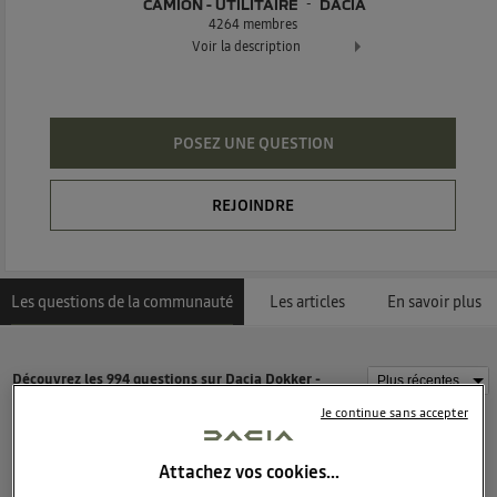
CAMION - UTILITAIRE
DACIA
4264
membres
Voir la description
Le combispace de Dacia !
POSEZ UNE QUESTION
REJOINDRE
Les questions de la communauté
Les articles
En savoir plus
Découvrez les 994 questions sur Dacia Dokker -
Camion - Utilitaire - DACIA
Je continue sans accepter
Attachez vos cookies…
Ligerienne
0
like