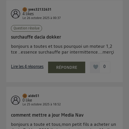
yves32132631
4
likes
Le
26 octobre 2025
à
00:37
Question résolue
surchauffe dacia dokker
bonjours a toutes et tous pourquoi un moteur 1,2
tce ..essence surchauffe par intermittence....merçi
Lire les 4 réponses
0
RÉPONDRE
aldo51
0
like
Le
25 octobre 2025
à
18:52
comment mettre a jour Media Nav
bonjours a toute et tous,mon petit fils a acheter un