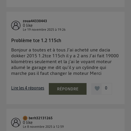
zoua44330443
0
like
Le
19 novembre 2025
à
19:26
Problème tce 1.2 115ch
Bonjour a toutes et à tous J'ai acheté une dacia
dokker 2015 1.2tce 115ch il y a 2 ans J'ai fait 19000
kilomètres seulement et la j'ai le voyant moteur
allumé le garage me dit qu'il y un cylindre qui
marche pas il faut changer le moteur Merci
Lire les 4 réponses
0
RÉPONDRE
berh32131265
0
like
Le
8 novembre 2025
à
12:59