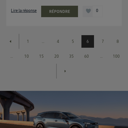
Lire la réponse
0
RÉPONDRE
1
...
4
5
6
7
8
...
10
15
20
35
60
...
100