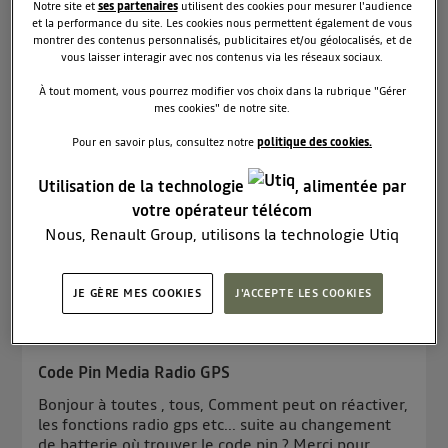
Le
6 décembre 2025
à
21:40
Notre site et
ses partenaires
utilisent des cookies pour mesurer l'audience
et la performance du site. Les cookies nous permettent également de vous
Un bip sonore origine ?
montrer des contenus personnalisés, publicitaires et/ou géolocalisés, et de
vous laisser interagir avec nos contenus via les réseaux sociaux.
Bonjour, je viens d'acquérir un dacia dokker. Quand
je roule ( de nuit, entre autre) j'ai régulièrement un
À tout moment, vous pourrez modifier vos choix dans la rubrique "Gérer
mes cookies" de notre site.
bip sonore. Je ne vois aucune anomalie à première
vue..pouvez vous éventuellement me dire ce que
Pour en savoir plus, consultez notre
politique des cookies.
cela pourrait être svp?
Utilisation de la technologie
, alimentée par
Lire les 15 réponses
0
RÉPONDRE
votre opérateur télécom
Nous, Renault Group, utilisons la technologie Utiq
pour nos activités digitales (telles que décrites dans
cette notice de consentement) et liées à votre
JE GÈRE MES COOKIES
J'ACCEPTE LES COOKIES
navigation sur
nos site(s)
(seulement si vous utilisez
valmar
0
like
une connexion internet fournie par
un opérateur
Le
2 décembre 2025
à
17:50
télécom participant
et que vous consentez sur
Code Pin Media Radio GPS
chaque site).
La technologie Utiq a été conçue pour la protection
Bonjour à toutes , tous, Comment peut on réactiver,
les fonctions radio gps etc... suite au changement
de vos données personnelles en vous offrant choix et
de batterie où trouver le code pin ? Merci pour