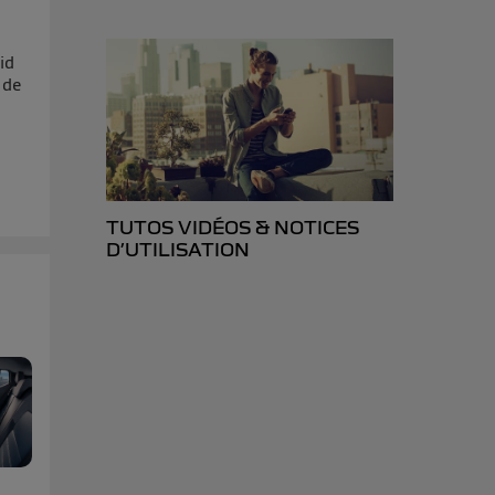
isateur du mobile.
d’Utiq
("
ur plus
id
 de
s données
e
TUTOS VIDÉOS & NOTICES
D’UTILISATION