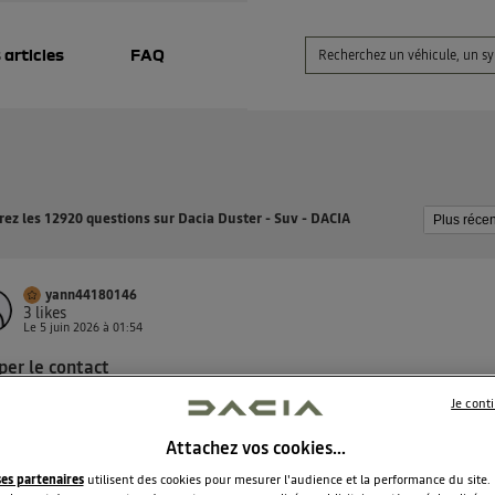
 articles
FAQ
ez les 12920 questions sur Dacia Duster - Suv - DACIA
yann44180146
3
likes
Le
5 juin 2026
à
01:54
per le contact
jour la communauté je possède un duster 3 hybride 155 et don
Je cont
une boîte automatique. C est une première pour moi . quand on
te le véhicule , est il préférable de se mettre en N neutre avan
Attachez vos cookies…
er le contact ou on peut rester en D ? merci d...
voir la suite
ses partenaires
utilisent des cookies pour mesurer l'audience et la performance du site.