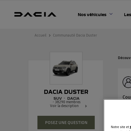
Nos véhicules
Les
Accueil
Communauté Dacia Duster
Découvr
DACIA DUSTER
Cou
SUV
DACIA
-
38290
membres
Bon
Voir la description
ai 
Dacia Duster - L'authentique SUV
arrê
POSEZ UNE QUESTION
coup
Notre site et