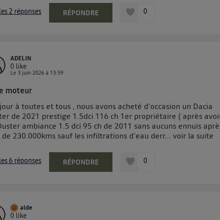
 les 2 réponses
0
RÉPONDRE
ADELIN
0
like
Le
3 juin 2026
à
13:59
le moteur
jour à toutes et tous , nous avons acheté d'occasion un Dacia
er de 2021 prestige 1.5dci 116 ch 1er propriétaire ( après avoi
Duster ambiance 1.5 dci 95 ch de 2011 sans aucuns ennuis aprè
 de 230.000kms sauf les infiltrations d'eau derr...
voir la suite
 les 6 réponses
0
RÉPONDRE
alde
0
like