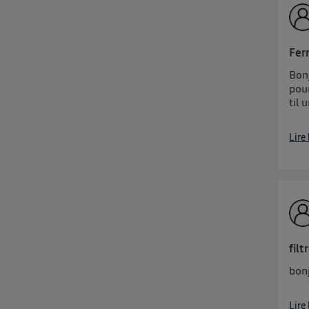
Fer
Bon
pour
til 
Lire
filt
bon
Lire