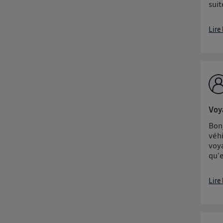
suit
Lire
Voy
Bon
véh
voy
qu'e
Lire