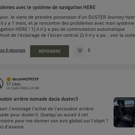
onnexion mobile
, la personnalisation sera basée uniquement sur la navigation de l'util
pouvez à tout moment retirer ce consentement sur
le portail 
blèmes avec le système de navigation HERE
") ou via la page « gérer Utiq » en bas de ce site. Po
jour. Je viens de prendre possession d'un DUSTER Journey hybr
 il y a 1 mois, et je rencontre des problèmes avec mon système
mations, veuillez consulter
la Politique d'information sur le
igation HERE ! 1) il n'y a pas de commutation automatique
personnelles d'Utiq
.
/nuit de l'éclairage de l'écran central 2) il n'y a pa...
voir la suit
 les 4 réponses
0
RÉPONDRE
docm44299539
51
likes
Le
3 juin 2026
à
22:04
oudoir arrière nomade dacia duster3
oir J'envisage l'achat de l'accoudoir arrière
ade pour duster3. Quelqu'un aurait il cet
ssoire pour me donner son avis global sur l'objet ?
ci d'avance