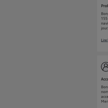
Pour une
c
Vous 
Pro
Bon
155
d'infor
nav
jour
Lire
Acc
Bons
nom
acce
Mer