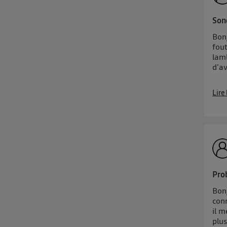
Son
Bon
fout
lam
d'a
Lire
Pro
Bonj
con
il m
plus