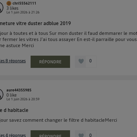
chri55562111
3
likes
Le
1 juin 2026
à
21:26
meture vitre duster adblue 2019
jour à toutes et à tous Sur mon duster il faud demmarer le mo
 fermer les vitres J'ai tous assayer En est-il parraille pour vous
une astuce Merci
 les 8 réponses
0
RÉPONDRE
aure44355985
0
like
Le
1 juin 2026
à
20:59
re d habitacle
jour savez comment changer le filtre d habitacleMerci
 les 4 réponses
0
RÉPONDRE