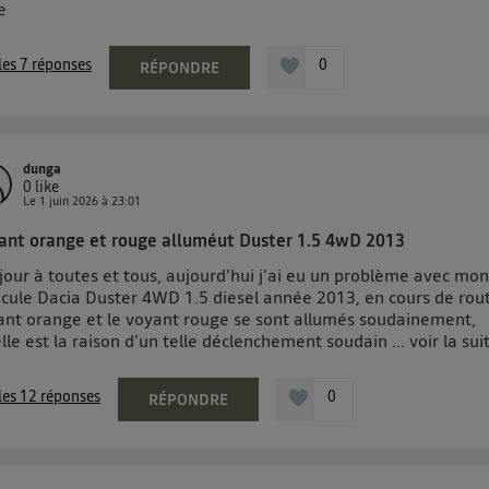
e
 les 7 réponses
0
RÉPONDRE
dunga
0
like
Le
1 juin 2026
à
23:01
ant orange et rouge alluméut Duster 1.5 4wD 2013
jour à toutes et tous, aujourd'hui j'ai eu un problème avec mo
icule Dacia Duster 4WD 1.5 diesel année 2013, en cours de rout
ant orange et le voyant rouge se sont allumés soudainement,
lle est la raison d'un telle déclenchement soudain ...
voir la sui
 les 12 réponses
0
RÉPONDRE