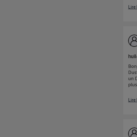
Lire
hui
Bon
Dust
un 
plus
Lire