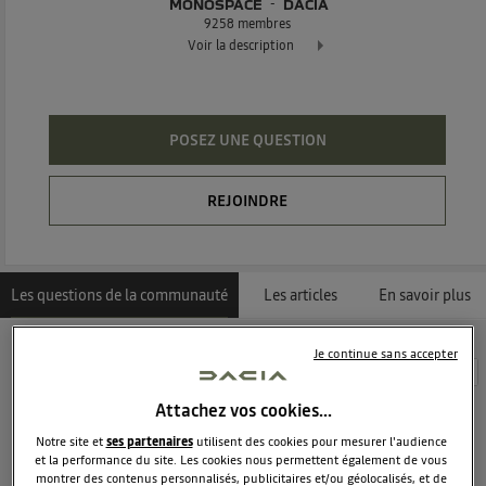
MONOSPACE
DACIA
9258
membres
Voir la description
Le monospace généreux habitable et abordable !
POSEZ UNE QUESTION
REJOINDRE
Les questions de la communauté
Les articles
En savoir plus
Je continue sans accepter
Découvrez les 1349 questions sur Dacia Lodgy -
Monospace - DACIA
Attachez vos cookies…
Notre site et
ses partenaires
utilisent des cookies pour mesurer l'audience
jl.m44665838
et la performance du site. Les cookies nous permettent également de vous
Le
1 mars 2017
à
18:06
montrer des contenus personnalisés, publicitaires et/ou géolocalisés, et de