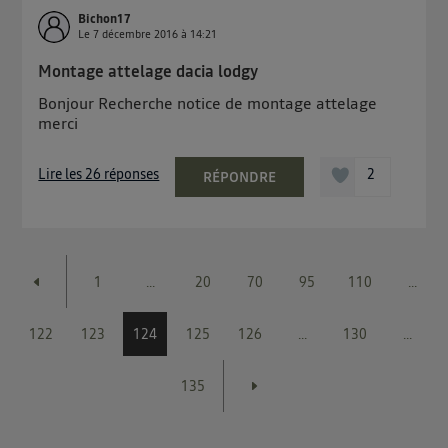
Bichon17
Le
7 décembre 2016
à
14:21
Montage attelage dacia lodgy
Bonjour Recherche notice de montage attelage
merci
Lire les 26 réponses
2
RÉPONDRE
1
...
20
70
95
110
...
122
123
124
125
126
...
130
...
135