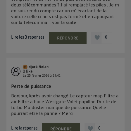
contrôle.
deux télécommandes ? J ai remplacé les piles . Je m
Elle utilise un identifiant créé par votre opérateur
en suis rendu compte car un m' écartant de la
télécom basé sur votre adresse IP et une référence
voiture celle ci ne s est pas fermé et en appuyant
sur la télécomma...
voir la suite
de votre contrat internet (ex : votre numéro de
téléphone).
L'identifiant est associé à votre connexion internet.
Lire les 3 réponses
0
RÉPONDRE
Ainsi, toutes les personnes utilisant la même
connexion et ayant consenties se verront attribuer le
même identifiant. En général :
Pour une
connexion foyer
(ex : Wi-Fi), la personnalisation sera basée
djack Nolan
sur la navigation des membres du foyer ayant consentis.
0
like
Pour une
connexion mobile
, la personnalisation sera basée
Le
25 février 2026
à
21:42
uniquement sur la navigation de l'utilisateur du mobile.
Vous pouvez à tout moment retirer ce consentement
Perte de puissance
sur
le portail d’Utiq
("
") ou via la page
Bonjour,Après avoir changé Le capteur map Filtre a
« gérer Utiq » en bas de ce site. Pour plus
air Filtre a huile Westgate Volet papillon Durite de
turbo Ma duster manque de puissance Quelle
d'informations, veuillez consulter
la Politique
pourrait être la panne ? Merci
d'information sur les données personnelles
d'Utiq
.
Lire la réponse
0
RÉPONDRE