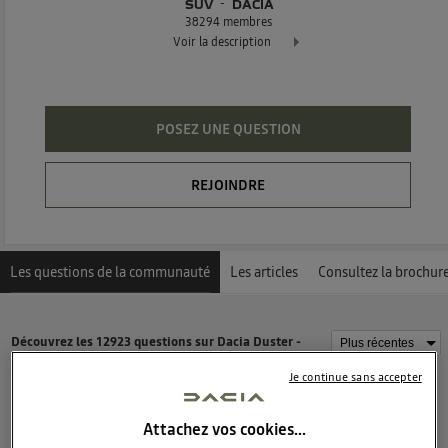
SUV
DACIA
38294
membres
Voir la description
Dacia Duster - L'authentique SUV
POSEZ UNE QUESTION
REJOINDRE
Les questions de la communauté
Les articles
Consultez la brochur
Découvrez les 12923 questions sur Dacia Duster -
Suv - DACIA
Je continue sans accepter
oliv44472471
Attachez vos cookies…
0
like