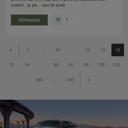
volant , je pe...
voir la suite
1
RÉPONDRE
1
...
69
...
72
73
74
75
76
...
80
85
90
105
130
180
...
1293