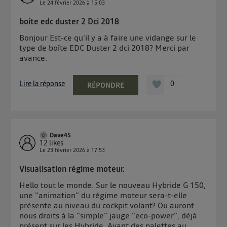
Le
24 février 2026
à
15:03
boite edc duster 2 Dci 2018
Bonjour Est-ce qu'il y a à faire une vidange sur le
type de boîte EDC Duster 2 dci 2018? Merci par
avance.
Lire la réponse
0
RÉPONDRE
Dave45
12
likes
Le
23 février 2026
à
17:53
Visualisation régime moteur.
Hello tout le monde. Sur le nouveau Hybride G 150,
une "animation" du régime moteur sera-t-elle
présente au niveau du cockpit volant? Ou auront
nous droits à la "simple" jauge "eco-power", déjà
présent sur les Hybride. Ayant des palettes au