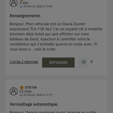
0
like
Le
25 février 2026
à
13:46
Renseignements
Bonjour, Mon véhicule est un Dacia Duster
expression TCe 130 4x2 J'ai un voyant clé à molette
(révision déjà faite) qui sait afficher sur mon
tableau de bord, injection à contrôler ainsi le
ventilateur qui s'emballe quand on roule avec. Si
vous avez u...
voir la suite
Lire les 2 réponses
0
RÉPONDRE
JC92130
62
likes
Le
25 février 2026
à
13:15
Verrouillage automatique.
Bonjour, Depuis quelques jours, lorsque je quitte