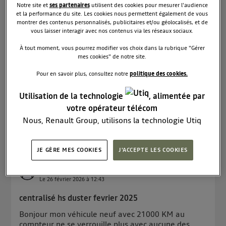
Le
26 février 2026
à
15:22
Notre site et
ses partenaires
utilisent des cookies pour mesurer l'audience
et la performance du site. Les cookies nous permettent également de vous
Blocage à accélération
montrer des contenus personnalisés, publicitaires et/ou géolocalisés, et de
vous laisser interagir avec nos contenus via les réseaux sociaux.
Bonjour, J'ai un Duster Journey HYBRID 140 4x2 et
je constate un gros problème depuis le début lors
À tout moment, vous pourrez modifier vos choix dans la rubrique "Gérer
d'accélération pour doubler ou s'insérer sur une
mes cookies" de notre site.
autoroute. Le véhicule rétrograde et se bloque à
Pour en savoir plus, consultez notre
politique des cookies.
très haut régime rendant impossible l'accélération.
Il re...
voir la suite
Utilisation de la technologie
, alimentée par
votre opérateur télécom
Lire les 3 réponses
0
RÉPONDRE
Nous, Renault Group, utilisons la technologie Utiq
pour nos activités digitales (telles que décrites dans
cette notice de consentement) et liées à votre
JE GÈRE MES COOKIES
J'ACCEPTE LES COOKIES
navigation sur
nos site(s)
(seulement si vous utilisez
Bigjim
une connexion internet fournie par
un opérateur
0
like
télécom participant
et que vous consentez sur
Le
26 février 2026
à
12:43
chaque site).
centralisé hs duster fevrier 2025
La technologie Utiq a été conçue pour la protection
Bonjour mon véhicule neuf avec 21000 KM au
de vos données personnelles en vous offrant choix et
compteur ne se verrouille plus avec aucune des