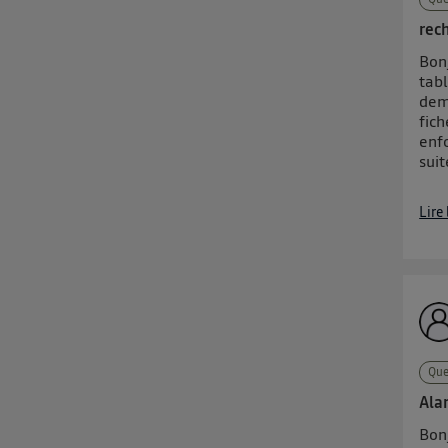
rech
Bonj
tabl
dem
fich
enfo
suit
Lire
Que
Ala
Bon