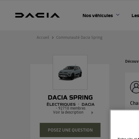
Nos véhicules
Les
Accueil
Communauté Dacia Spring
Découvr
DACIA SPRING
Cha
ÉLECTRIQUES
DACIA
-
92710
membres
Bonj
Voir la description
minu
Dacia Spring - 100% électrique
touj
Exclusivement réservée à tous
POSEZ UNE QUESTION
Notre site et