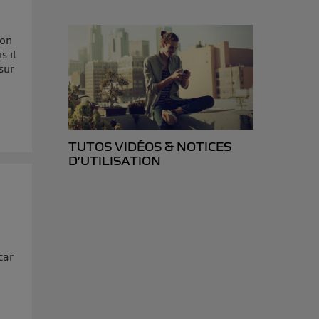
isateur du mobile.
d’Utiq
("
ion
ur plus
s il
s données
sur
TUTOS VIDÉOS & NOTICES
D’UTILISATION
car