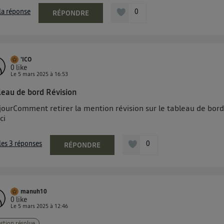
 la réponse
0
RÉPONDRE
'ICO
0
like
Le
5 mars 2025
à
16:53
leau de bord Révision
jourComment retirer la mention révision sur le tableau de bor
ci
 les 3 réponses
0
RÉPONDRE
manuh10
0
like
Le
5 mars 2025
à
12:46
stion résolue