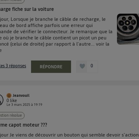
arge fiche sur la voiture
our, Lorsque je branche le câble de recharge, le
eau de bord affiche parfois une erreur qui
ande de vérifier le connecteur. Je remarque que la
e où je branche le câble contient un picot un peu
ncé (celui de droite) par rapport à l'autre...
voir la
e
 les 3 réponses
0
RÉPONDRE
Jeanvouil
0
like
Le
3 mars 2025
à
19:19
stion résolue
rme capot moteur ???
jour Je viens de découvrir un bouton qui semble devoir s'actio