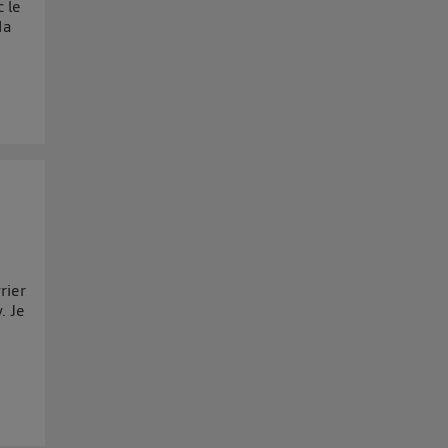
 le
Ma
rier
. Je
a