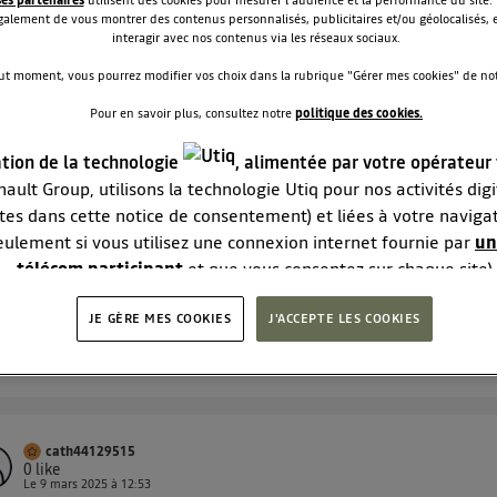
 les 2 réponses
0
RÉPONDRE
alement de vous montrer des contenus personnalisés, publicitaires et/ou géolocalisés, e
interagir avec nos contenus via les réseaux sociaux.
ut moment, vous pourrez modifier vos choix dans la rubrique "Gérer mes cookies" de notr
Pour en savoir plus, consultez notre
politique des cookies.
lins16564246
0
like
Le
11 mars 2025
à
21:34
ation de la technologie
, alimentée par votre opérateur
ne publique
ault Group, utilisons la technologie Utiq pour nos activités digit
tes dans cette notice de consentement) et liées à votre naviga
jour. Échec cuisant pour mon 1er essai. Les bornes de charge
eulement si vous utilisez une connexion internet fournie par
un
de ne s'ouvraient pas avec ma carte Freshmile (alors que les
es étaient bien indiquées dans l'application) et la borne avec
télécom participant
et que vous consentez sur chaque site).
et et prise électrique à l'intérieur chargeait ma voitu...
voir la 
logie Utiq a été conçue pour la protection de vos données per
JE GÈRE MES COOKIES
vous offrant choix et contrôle.
J'ACCEPTE LES COOKIES
 les 5 réponses
0
se un identifiant créé par votre opérateur télécom basé sur votr
RÉPONDRE
e référence de votre contrat internet (ex : votre numéro de tél
ifiant est associé à votre connexion internet. Ainsi, toutes les
ant la même connexion et ayant consenties se verront attribue
identifiant. En général :
cath44129515
0
like
connexion foyer
(ex : Wi-Fi), la personnalisation sera basée sur la navigation des membr
Le
9 mars 2025
à
12:53
consentis.