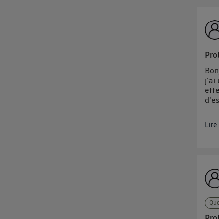
Pro
Bonj
j'ai
eff
d'e
Lire
Que
Pro