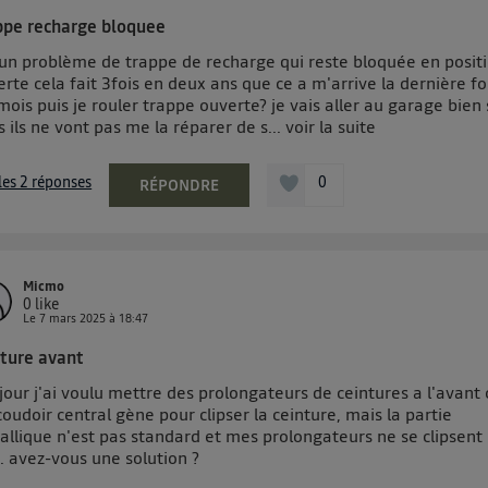
onnexion mobile
, la personnalisation sera basée uniquement sur la navigation de l'util
ppe recharge bloquee
pouvez à tout moment retirer ce consentement sur
le portail 
i un problème de trappe de recharge qui reste bloquée en posit
") ou via la page « gérer Utiq » en bas de ce site. Po
rte cela fait 3fois en deux ans que ce a m'arrive la dernière foi
mations, veuillez consulter
la Politique d'information sur le
mois puis je rouler trappe ouverte? je vais aller au garage bien 
personnelles d'Utiq
.
 ils ne vont pas me la réparer de s...
voir la suite
 les 2 réponses
0
RÉPONDRE
Micmo
0
like
Le
7 mars 2025
à
18:47
nture avant
our j'ai voulu mettre des prolongateurs de ceintures a l'avant 
coudoir central gène pour clipser la ceinture, mais la partie
allique n'est pas standard et mes prolongateurs ne se clipsent
. avez-vous une solution ?