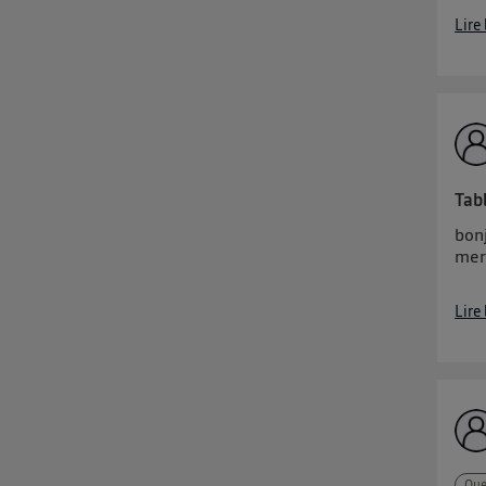
Lire
Tab
bon
mer
Lire
Que