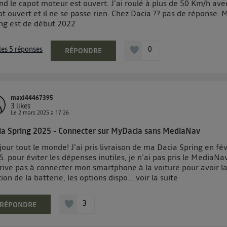
d le capot moteur est ouvert. J'ai roulé à plus de 50 Km/h avec
t ouvert et il ne se passe rien. Chez Dacia ?? pas de réponse. 
ing est de début 2022
 les 5 réponses
0
RÉPONDRE
maxi44467395
3
likes
Le
2 mars 2025
à
17:26
ia Spring 2025 - Connecter sur MyDacia sans MediaNav
our tout le monde! J'ai pris livraison de ma Dacia Spring en fév
. pour éviter les dépenses inutiles, je n'ai pas pris le MediaNav
rrive pas à connecter mon smartphone à la voiture pour avoir l
ion de la batterie, les options dispo...
voir la suite
3
RÉPONDRE