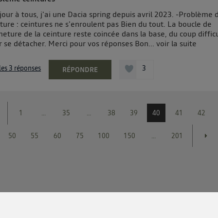
our à tous, j'ai une Dacia spring depuis avril 2023. -Problème 
ture : ceintures ne s'enroulent pas Bien du tout. La boucle de
eture de la ceinture reste coincée dans la base, du coup diffic
r se détacher. Merci pour vos réponses Bon...
voir la suite
 les 3 réponses
3
RÉPONDRE
1
...
35
...
38
39
40
41
42
50
55
60
75
100
150
...
201