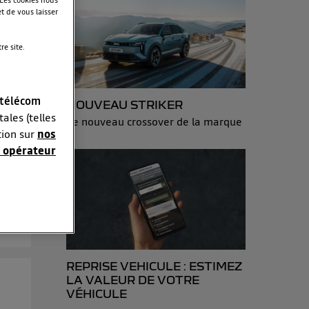
t de vous laisser
e site.
 télécom
NOUVEAU STRIKER
ales (telles
Le nouveau crossover de la marque
tion sur
nos
 opérateur
suite
sonnelles en
e adresse IP
éphone).
 personnes
r le même
REPRISE VEHICULE : ESTIMEZ
LA VALEUR DE VOTRE
VÉHICULE
es du foyer ayant