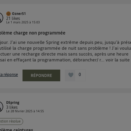
Ozner51
21
likes
Le
1 mars 2025
à
15:03
blème charge non programmée
our. J'ai une nouvelle Spring extrême depuis peu, jusqu'à prés
 utilisé la charge programmée de nuit sans problème ! J'ai voul
ectuer une recharge directe mais sans succès, après une heure
ssai en effaçant la programmation, débrancher/ r...
voir la suite
 la réponse
0
RÉPONDRE
DSpring
3
likes
Le
28 février 2025
à
14:55
stion résolue
blème ceintures