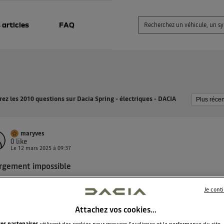
 articles
FAQ
ez les 2010 questions sur Dacia Spring - électriques - DACIA
maryves
0
like
Le
12 mars 2025
à
09:37
rgement impossible
our, La charge de la voiture se lance et s'arrête au bout d'une
Je cont
te ou deux, on peut relancer autant de fois qu'on veut c'est
ours pareil. Que se passe t'il ?
Attachez vos cookies…
ses partenaires
utilisent des cookies pour mesurer l'audience et la performance du site.