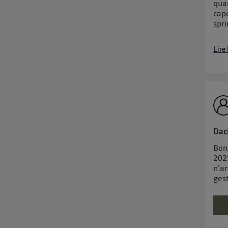
quan
capo
spr
Lire
Dac
Bonj
2025
n'a
gest