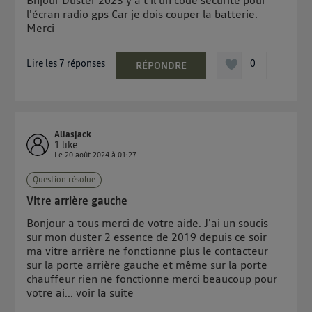
Bnjour Duster 2023 y a t il un code sécurité pour
de vos données personnelles en vous offrant choix et
l'écran radio gps Car je dois couper la batterie.
contrôle.
Merci
Elle utilise un identifiant créé par votre opérateur
télécom basé sur votre adresse IP et une référence
Lire les 7 réponses
0
RÉPONDRE
de votre contrat internet (ex : votre numéro de
téléphone).
L'identifiant est associé à votre connexion internet.
Ainsi, toutes les personnes utilisant la même
connexion et ayant consenties se verront attribuer le
Aliasjack
1
like
même identifiant. En général :
Le
20 août 2024
à
01:27
Pour une
connexion foyer
(ex : Wi-Fi), la personnalisation sera basée
sur la navigation des membres du foyer ayant consentis.
Question résolue
Pour une
connexion mobile
, la personnalisation sera basée
Vitre arrière gauche
uniquement sur la navigation de l'utilisateur du mobile.
Vous pouvez à tout moment retirer ce consentement
Bonjour a tous merci de votre aide. J'ai un soucis
sur
le portail d’Utiq
("
") ou via la page
sur mon duster 2 essence de 2019 depuis ce soir
ma vitre arrière ne fonctionne plus le contacteur
« gérer Utiq » en bas de ce site. Pour plus
sur la porte arrière gauche et même sur la porte
d'informations, veuillez consulter
la Politique
chauffeur rien ne fonctionne merci beaucoup pour
d'information sur les données personnelles
votre ai...
voir la suite
d'Utiq
.