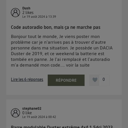
Dush
2
likes
Le
19 août 2024
à
13:39
Code autoradio bon, mais ça ne marche pas
Bonjour tout le monde, Je viens poster mon
problème car je n'arrives pas à trouver d'autre
personne dans ma situation. Je possède un DACIA
Duster de 2019, et ce weekend la batterie est
tombée en panne. Je l'ai remplacé et l'autoradio
m'a demandé mon code....
voir la suite
Lire les 6 réponses
0
RÉPONDRE
stephane02
0
like
Le
19 août 2024
à
00:42
Barre modulable Duster extrême 4x4 1.5dci 2023