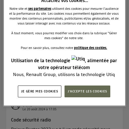
Attachez vos cookies…
Le
20 août 2024
à
19:47
Notre site et
ses partenaires
utilisent des cookies pour mesurer l'audience
Couinements lors de passages dans trous ou
et la performance du site. Les cookies nous permettent également de vous
bosses
montrer des contenus personnalisés, publicitaires et/ou géolocalisés, et de
vous laisser interagir avec nos contenus via les réseaux sociaux.
Bonjour, J'ai un Duster gpl de 2024. Lorsque je
roule sur une chaussée en mauvais état ( trous et
À tout moment, vous pourrez modifier vos choix dans la rubrique "Gérer
mes cookies" de notre site.
bosses), j'entends, à l'extérieur, un couinement.
Quelqu'un a t'il observé ce bruit sur son véhicule.
Pour en savoir plus, consultez notre
politique des cookies.
Chez Dacia, ils me disent que cela ne vient pas des
amo...
voir la suite
Utilisation de la technologie
, alimentée par
votre opérateur télécom
Lire les 3 réponses
3
RÉPONDRE
Nous, Renault Group, utilisons la technologie Utiq
pour nos activités digitales (telles que décrites dans
cette notice de consentement) et liées à votre
JE GÈRE MES COOKIES
J'ACCEPTE LES COOKIES
navigation sur
nos site(s)
(seulement si vous utilisez
Abder
une connexion internet fournie par
un opérateur
0
like
télécom participant
et que vous consentez sur
Le
20 août 2024
à
17:05
chaque site).
Code sécurité radio
La technologie Utiq a été conçue pour la protection