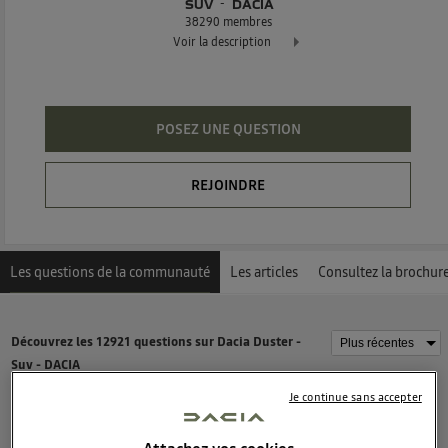
SUV
DACIA
38290
membres
Voir la description
Dacia Duster - L'authentique SUV
POSEZ UNE QUESTION
REJOINDRE
Les questions de la communauté
Les articles
Consultez la brochur
Découvrez les 12921 questions sur Dacia Duster -
Suv - DACIA
Je continue sans accepter
philpet
3
likes