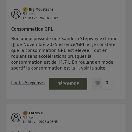
Big Moustache
9
likes
Le
28 avril 2026
à
10:09
Consommation GPL
Bonjour,je possède une Sandero Stepway extreme
||| de Novembre 2025 essence/GPL et je constate
que la consommation GPL est élevée. Tout en
roulant sans accélérations brusques la
consommation est de 11.7 L En roulant en mode
sportif la consommation est la ...
voir la suite
Lire les 5 réponses
0
RÉPONDRE
Cal78970
1
like
Le
28 avril 2026
à
08:45