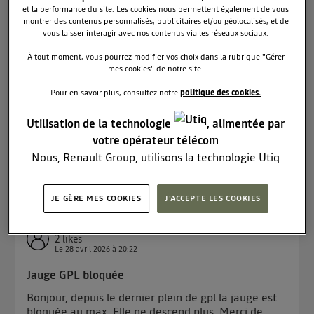
Le
29 avril 2026
à
11:27
et la performance du site. Les cookies nous permettent également de vous
montrer des contenus personnalisés, publicitaires et/ou géolocalisés, et de
Batterie voiture neuve qui perds sa charge
vous laisser interagir avec nos contenus via les réseaux sociaux.
Bonjour à tous et toutes, je viens de récupérer ma
À tout moment, vous pourrez modifier vos choix dans la rubrique "Gérer
nouvelle Dacia Sandero ECOg-120 il y a deux
mes cookies" de notre site.
semaines et demi (début avril 2026), j'ai fait 529km
pour l'instant et vendredi dernier après 60km j'ai
Pour en savoir plus, consultez notre
politique des cookies.
eu un message d'erreur : "problème électrique
DANGER" av...
voir la suite
Utilisation de la technologie
, alimentée par
votre opérateur télécom
Nous, Renault Group, utilisons la technologie Utiq
Lire la réponse
0
RÉPONDRE
pour nos activités digitales (telles que décrites dans
cette notice de consentement) et liées à votre
JE GÈRE MES COOKIES
J'ACCEPTE LES COOKIES
navigation sur
nos site(s)
(seulement si vous utilisez
une connexion internet fournie par
un opérateur
regi44141325
2
likes
télécom participant
et que vous consentez sur
Le
28 avril 2026
à
20:22
chaque site).
La technologie Utiq a été conçue pour la protection
Jauge GPL bloquée
de vos données personnelles en vous offrant choix et
Bonjour, depuis le dernier plein de gpl la jauge est
contrôle.
bloquée au max. Elle ne descend plus. Merci de