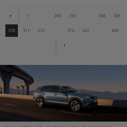
1
...
200
250
...
308
309
310
311
312
...
370
420
...
869