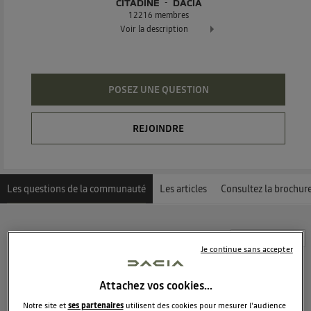
CITADINE
DACIA
12216
membres
Voir la description
Dacia Sandero - La berline moderne et attractive
POSEZ UNE QUESTION
REJOINDRE
Les questions de la communauté
Les articles
Consultez la brochur
Découvrez les 8684 questions sur Dacia Sandero -
Je continue sans accepter
Citadine - DACIA
Attachez vos cookies…
Lauriane
0
like
Notre site et
ses partenaires
utilisent des cookies pour mesurer l'audience