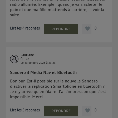
Elle utilise un identifiant créé par votre opérateur
radio allumée. Exemple : quand je vais acheter le
pain et que ma fille m'attends à l'arrière, ...
voir la
télécom basé sur votre adresse IP et une référence
suite
de votre contrat internet (ex : votre numéro de
téléphone).
Lire les 4 réponses
0
L'identifiant est associé à votre connexion internet.
RÉPONDRE
Ainsi, toutes les personnes utilisant la même
connexion et ayant consenties se verront attribuer le
même identifiant. En général :
Pour une
connexion foyer
(ex : Wi-Fi), la personnalisation sera basée
Lauriane
sur la navigation des membres du foyer ayant consentis.
0
like
Pour une
connexion mobile
, la personnalisation sera basée
Le
13 octobre 2023
à
23:23
uniquement sur la navigation de l'utilisateur du mobile.
Vous pouvez à tout moment retirer ce consentement
Sandero 3 Media Nav et Bluetooth
sur
le portail d’Utiq
("
") ou via la page
Bonjour, Est-il possible sur la nouvelle Sandero
« gérer Utiq » en bas de ce site. Pour plus
d'activer la réplication Smartphone en bluetooth ?
Je n'y arrive qu'en filaire. J'ai l'impression que c'est
d'informations, veuillez consulter
la Politique
impossible. Merci
d'information sur les données personnelles
d'Utiq
.
Lire les 3 réponses
0
RÉPONDRE