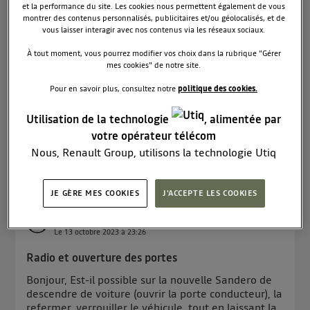
Le
13 octobre 2023
à
23:27
et la performance du site. Les cookies nous permettent également de vous
montrer des contenus personnalisés, publicitaires et/ou géolocalisés, et de
Simultanéité feux et clignotants
vous laisser interagir avec nos contenus via les réseaux sociaux.
Bonjour, Lorsqu'on roule, il y a toujours des feux
À tout moment, vous pourrez modifier vos choix dans la rubrique "Gérer
allumés, je n'en connais pas leur nom. Feux de jour
mes cookies" de notre site.
? Peut-on les éteindre ? Je me suis aussi aperçue
Pour en savoir plus, consultez notre
politique des cookies.
que l'activation du clignotant éteint le feu du
même côté. Est-ce normal ? Merci
Utilisation de la technologie
, alimentée par
votre opérateur télécom
Lire les 5 réponses
0
RÉPONDRE
Nous, Renault Group, utilisons la technologie Utiq
pour nos activités digitales (telles que décrites dans
cette notice de consentement) et liées à votre
JE GÈRE MES COOKIES
J'ACCEPTE LES COOKIES
navigation sur
nos site(s)
(seulement si vous utilisez
Lauriane
une connexion internet fournie par
un opérateur
0
like
Le
13 octobre 2023
à
23:26
télécom participant
et que vous consentez sur
chaque site).
Radio et ouverture des portes
La technologie Utiq a été conçue pour la protection
Bonjour, Est-il possible sur la nouvelle Sandero de
de vos données personnelles en vous offrant choix et
descendre de voiture (ouvrir la porte conducteur), la
contrôle.
refermer, verrouiller le véhicule, tout en laissant la