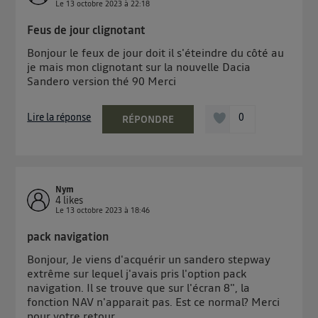
Le
13 octobre 2023
à
22:18
Feus de jour clignotant
Bonjour le feux de jour doit il s'éteindre du côté au
je mais mon clignotant sur la nouvelle Dacia
Sandero version thé 90 Merci
Lire la réponse
0
RÉPONDRE
Nym
4
likes
Le
13 octobre 2023
à
18:46
pack navigation
Bonjour, Je viens d'acquérir un sandero stepway
extrême sur lequel j'avais pris l'option pack
navigation. Il se trouve que sur l'écran 8", la
fonction NAV n'apparait pas. Est ce normal? Merci
pour votre retour