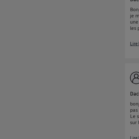
Pour une
c
Vous 
Bonj
je m
une 
d'infor
les 
Lire
Dac
bonj
pas 
Le 
sur 
Lire