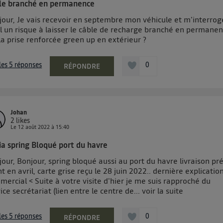
le branché en permanence
our, Je vais recevoir en septembre mon véhicule et m'interroge
il un risque à laisser le câble de recharge branché en permane
la prise renforcée green up en extérieur ?
 les 5 réponses
0
RÉPONDRE
Johan
2
likes
Le
12 août 2022
à
15:40
ia spring Bloqué port du havre
our, Bonjour, spring bloqué aussi au port du havre livraison pr
t en avril, carte grise reçu le 28 juin 2022.. dernière explicatio
ercial < Suite à votre visite d'hier je me suis rapproché du
ice secrétariat (lien entre le centre de...
voir la suite
 les 5 réponses
0
RÉPONDRE