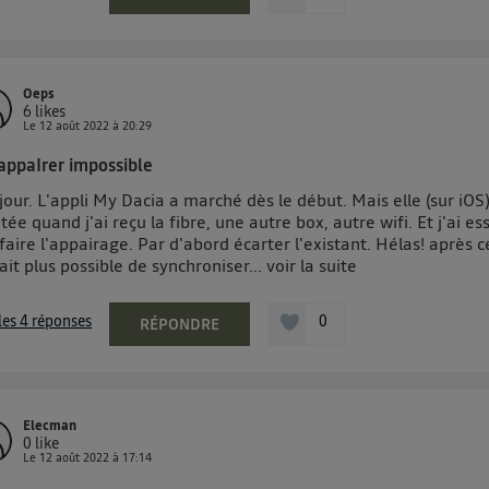
Oeps
6
likes
Le
12 août 2022
à
20:29
appaIrer impossible
our. L'appli My Dacia a marché dès le début. Mais elle (sur iOS
tée quand j'ai reçu la fibre, une autre box, autre wifi. Et j'ai e
faire l'appairage. Par d'abord écarter l'existant. Hélas! après c
ait plus possible de synchroniser...
voir la suite
 les 4 réponses
0
RÉPONDRE
Elecman
0
like
Le
12 août 2022
à
17:14