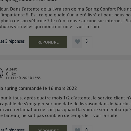
onnexion mobile
, la personnalisation sera basée uniquement sur la navigation de l'util
pouvez à tout moment retirer ce consentement sur
le portail 
our. Dans l'attente de la livraison de ma Spring Confort Plus no
'impatiente !!! Est-ce que quelqu'un a été livré et peut nous po
") ou via la page « gérer Utiq » en bas de ce site. Po
photo de son véhicule ? Je n'en trouve aucune sur internet ! S
mations, veuillez consulter
la Politique d'information sur le
photos virtuelles qui montrent un v...
voir la suite
personnelles d'Utiq
.
 les 3 réponses
5
RÉPONDRE
Albert
0
like
Le
14 août 2022
à
13:55
ia spring commandé le 16 mars 2022
our à tous, après quatre mois 1/2 d'attente, le service client n'
capable de s'engager sur une date de livraison dans le Vauclus
service réclamation ne sait pas quand la voiture sera embarqu
le bateau, ne sait pas combien de temps le...
voir la suite
 les 5 réponses
0