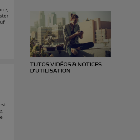
isateur du mobile.
d’Utiq
("
ire,
ster
ur plus
auf
s données
TUTOS VIDÉOS & NOTICES
D’UTILISATION
est
e.
ée