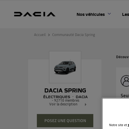
Nos véhicules
Les
Accueil
Communauté Dacia Spring
Découvr
DACIA SPRING
Seui
ÉLECTRIQUES
DACIA
-
92710
membres
Bonj
Voir la description
vou
Dacia Spring - 100% électrique
Exclusivement réservée à tous
POSEZ UNE QUESTION
Lire
Notre site et