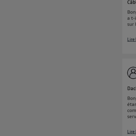
Câb
Bonj
a t-
sur 
Lire
Dac
Bonj
étan
comm
serv
Lire