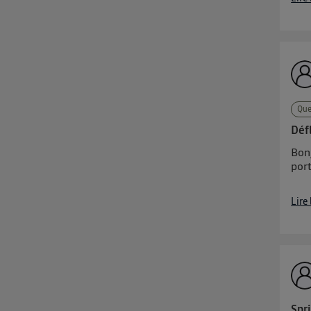
Que
Déf
Bon
por
Lire
Spr