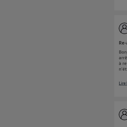
Re-
Bonj
arrê
à re
n'ét
Lire