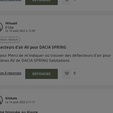
RÉPONDRE
Mifou60
0
like
Le
14 août 2022
à
12:49
stion résolue
lecteurs d'air AV pour DACIA SPRING
jour Merci de m'indiquer où trouver des déflecteurs d'air pour
tières AV de DACIA SPRING Salutations
 les 4 réponses
0
RÉPONDRE
Kitikate
Le
14 août 2022
à
11:17
ing bloquée au Havre