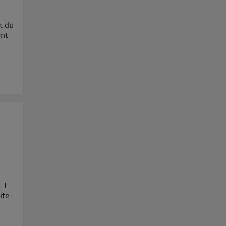
t du
ont
.J
uite