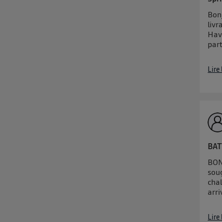
Bonj
livr
Havr
part
Lire
BATT
BON
souç
cha
arr
Lire