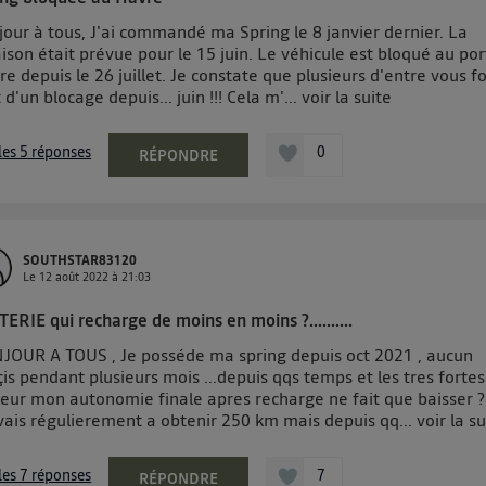
our à tous, J'ai commandé ma Spring le 8 janvier dernier. La
aison était prévue pour le 15 juin. Le véhicule est bloqué au por
e depuis le 26 juillet. Je constate que plusieurs d'entre vous f
 d'un blocage depuis... juin !!! Cela m'...
voir la suite
 les 5 réponses
0
RÉPONDRE
SOUTHSTAR83120
Le
12 août 2022
à
21:03
ERIE qui recharge de moins en moins ?..........
JOUR A TOUS , Je posséde ma spring depuis oct 2021 , aucun
is pendant plusieurs mois ...depuis qqs temps et les tres fortes
leur mon autonomie finale apres recharge ne fait que baisser ?.
ivais régulierement a obtenir 250 km mais depuis qq...
voir la s
 les 7 réponses
7
RÉPONDRE