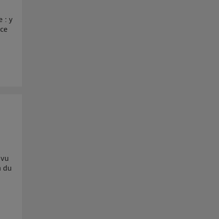
 : y
nce
évu
n du